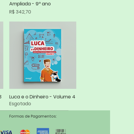
Ampliada - 9º ano
Preço
R$ 342,70
3
Luca e o Dinheiro - Volume 4
Visualização rápida
Esgotado
Formas de Pagamentos: