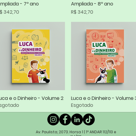
mpliada - 7º ano
Ampliada - 8º ano
reço
Preço
$ 342,70
R$ 342,70
uca e o Dinheiro - Volume 2
Visualização rápida
Luca e o Dinheiro - Volume 
Visualização rápida
sgotado
Esgotado
Av. Paulista, 2073. Horsa 1 | 1º ANDAR 112/113 e